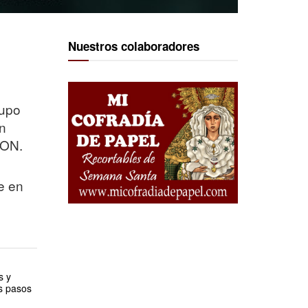
Nuestros colaboradores
rupo
én
GON.
e en
s y
s pasos