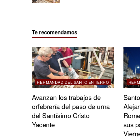
Te recomendamos
HERMANDAD DEL SANTO ENTIERRO
HERM
Avanzan los trabajos de
Santo 
orfebrería del paso de urna
Aleja
del Santísimo Cristo
Rome
Yacente
sus p
Viern