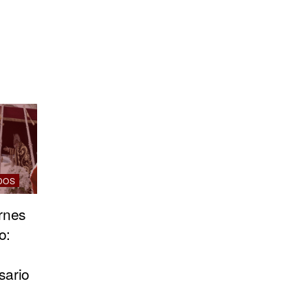
DOS
ernes
o:
sario