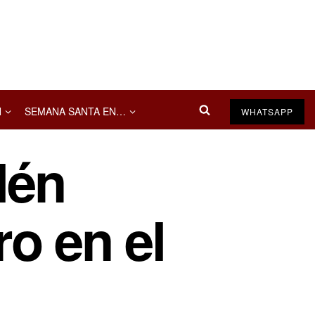
N
SEMANA SANTA EN…
WHATSAPP
lén
ro en el