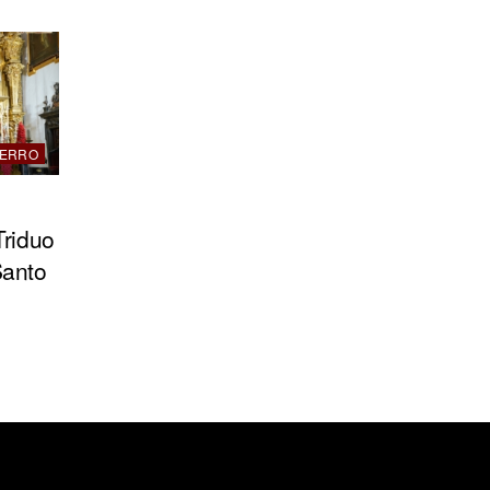
IERRO
Triduo
Santo